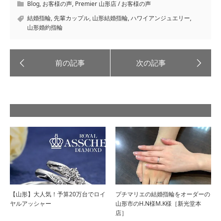
Blog
,
お客様の声
,
Premier 山形店 / お客様の声
結婚指輪
,
先輩カップル
,
山形結婚指輪
,
ハワイアンジュエリー
,
山形婚約指輪
【山形】大人気！予算20万台でロイ
プチマリエの結婚指輪をオーダーの
ヤルアッシャー
山形市のH.N様M.K様［新光堂本
店］