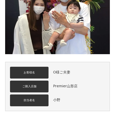
O様ご夫妻
お客様名
Premier山形店
ご購入店舗
小野
担当者名