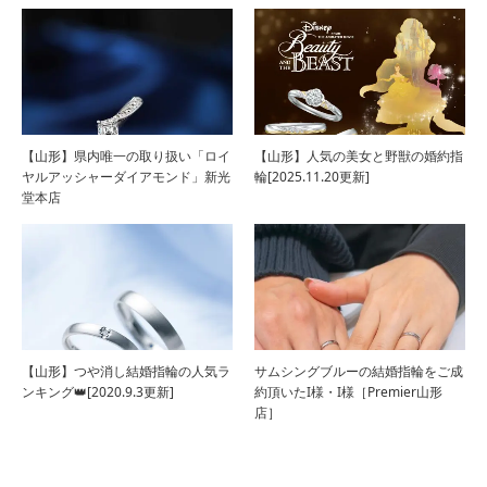
【山形】県内唯一の取り扱い「ロイ
【山形】人気の美女と野獣の婚約指
ヤルアッシャーダイアモンド」新光
輪[2025.11.20更新]
堂本店
【山形】つや消し結婚指輪の人気ラ
サムシングブルーの結婚指輪をご成
ンキング👑[2020.9.3更新]
約頂いたI様・I様［Premier山形
店］