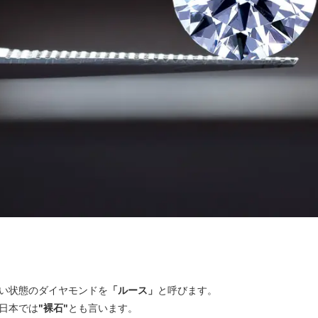
い状態のダイヤモンドを
「ルース」
と呼びます。
日本では
"裸石"
とも言います。