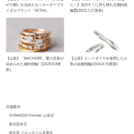
∞”の願いを込めたセミオーダーブラ
たへ】当日すぐに持ち帰れる婚約指
イダルブランド『OCTAV…
輪💍[2025.7.27更新]
【山形】「MACHERIE」愛の言葉が
【山形】ピンクダイヤを使用した人
込められた婚約指輪♡[2020.9.8更
気の結婚指輪[2024.9.10更新]
新］
店舗案内
SHINKODO Premier 山形店
新光堂本店
新光堂 イオンモール天童店