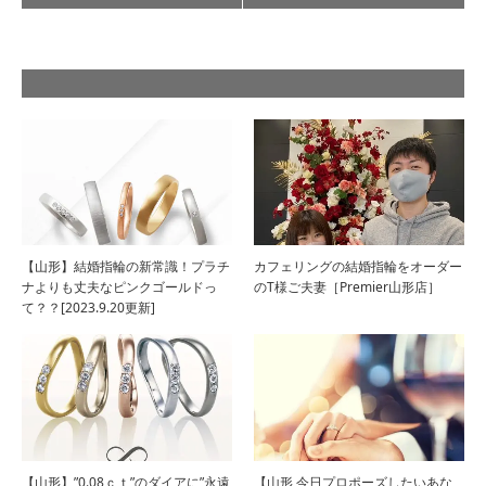
【山形】結婚指輪の新常識！プラチ
カフェリングの結婚指輪をオーダー
ナよりも丈夫なピンクゴールドっ
のT様ご夫妻［Premier山形店］
て？？[2023.9.20更新]
【山形】”0.08ｃｔ”のダイアに”永遠
【山形 今日プロポーズしたいあな