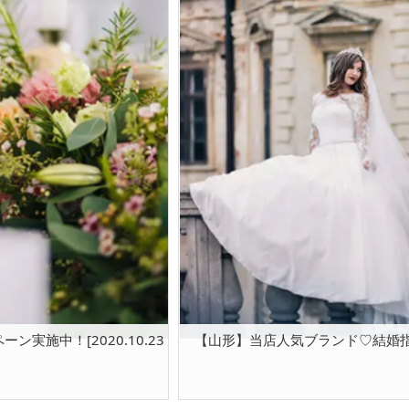
ーン実施中！[2020.10.23
【山形】当店人気ブランド♡結婚指輪イ