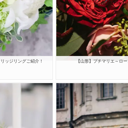
マリッジリングご紹介！
【山形】プチマリエ～ローズマ