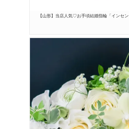
【山形】当店人気♡お手頃結婚指輪「インセンブレ」