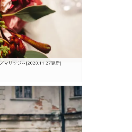
リッジ～[2020.11.27更新]