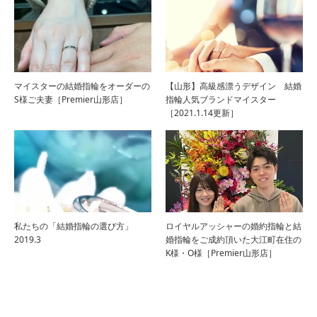
マイスターの結婚指輪をオーダーの
【山形】高級感漂うデザイン 結婚
S様ご夫妻［Premier山形店］
指輪人気ブランドマイスター
［2021.1.14更新］
私たちの「結婚指輪の選び方」
ロイヤルアッシャーの婚約指輪と結
2019.3
婚指輪をご成約頂いた大江町在住の
K様・O様［Premier山形店］