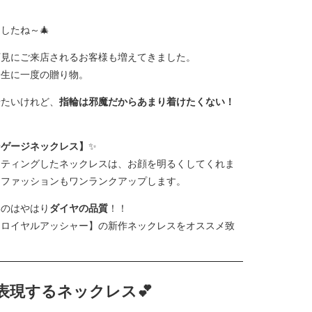
したね～🎄
下見にご来店されるお客様も増えてきました。
一生に一度の贈り物。
せたいけれど、
指輪は邪魔だからあまり着けたくない！
ンゲージネックレス】
✨
ッティングしたネックレスは、お顔を明るくしてくれま
とファッションもワンランクアップします。
いのはやはり
ダイヤの品質
！！
【ロイヤルアッシャー】の新作ネックレスをオススメ致
表現するネックレス💕