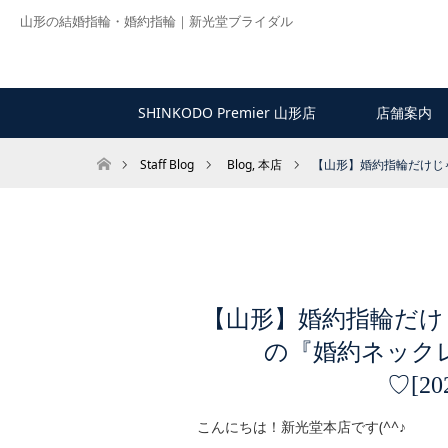
山形の結婚指輪・婚約指輪｜新光堂ブライダル
SHINKODO Premier 山形店
店舗案内
ホーム
Staff Blog
Blog
,
本店
【山形】婚約指輪だけじゃ
【山形】婚約指輪だけ
の『婚約ネック
♡[20
こんにちは！新光堂本店です(^^♪