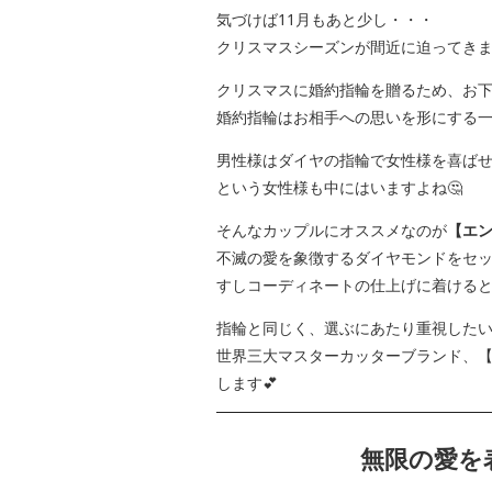
気づけば11月もあと少し・・・
クリスマスシーズンが間近に迫ってきま
クリスマスに婚約指輪を贈るため、お
婚約指輪はお相手への思いを形にする
男性様はダイヤの指輪で女性様を喜ば
という女性様も中にはいますよね🤔
そんなカップルにオススメなのが
【エ
不滅の愛を象徴するダイヤモンドをセ
すしコーディネートの仕上げに着ける
指輪と同じく、選ぶにあたり重視した
世界三大マスターカッターブランド、
します💕
無限の愛を