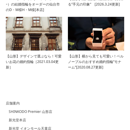
ｰ）の結婚指輪をオーダーの仙台市
る”手元の印象” [2026.3.24更新]
のD・M様H・M様[本店]
【山形】デザインで選ぶなら！可愛
【山形】横から見ても可愛い！ベル
いお花の婚約指輪［2021.03.04更
ノーブルのおすすめ婚約指輪“モナ
新］
ーム”[2020.08.27更新]
店舗案内
SHINKODO Premier 山形店
新光堂本店
新光堂 イオンモール天童店