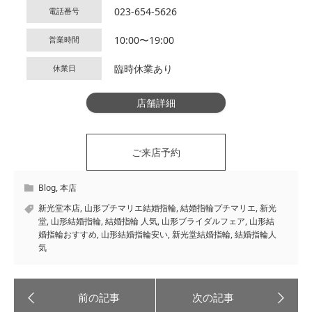
023-654-5626
電話番号
10:00〜19:00
営業時間
臨時休業あり
休業日
店舗詳細
ご来店予約
Blog
,
本店
新光堂本店
,
山形プチマリエ結婚指輪
,
結婚指輪プチマリエ
,
新光
堂
,
山形結婚指輪
,
結婚指輪 人気
,
山形ブライダルフェア
,
山形結
婚指輪おすすめ
,
山形結婚指輪安い
,
新光堂結婚指輪
,
結婚指輪人
気