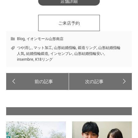
店舗詳細
ご来店予約
Blog
,
イオンモール山形南店
つや消し
,
マット加工
,
山形結婚指輪
,
鍛造リング
,
山形結婚指輪
人気
,
結婚指輪鍛造
,
インセンブレ
,
山形結婚指輪安い
,
insembre
,
K18リング