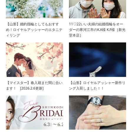
【山形】婚約指輪としてもおすす
11♡22いい夫婦の結婚指輪をオー
め！ロイヤルアッシャーのエタニテ
ダーの寒河江市のK.K様 K.F様［新光
ィリング
堂本店］
【マイスター】春入籍まだ間に合い
【山形】ロイヤルアッシャー新作リ
ます！ [2026.2.6更新]
ング入荷しました！！