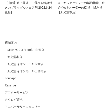
【山形】終了間近！！選べる特典付
ロイヤルアッシャーの婚約指輪、結
きのブライダルフェア💐[2022.6.24
婚指輪をオーダーのK.I様、M.M様
更新]
［新光堂本店］
店舗案内
SHINKODO Premier 山形店
新光堂本店
新光堂 イオンモール天童店
新光堂 イオンモール山形南店
concept
Reserve
アフターサービス
カタログ請求
アニバーサリージュエリー