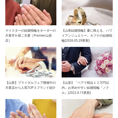
マイスターの結婚指輪をオーダーの
【山形結婚指輪】夏に映える、ハワ
天童市Ｋ様ご夫妻［Premier山形
イアンジュエリー。カフナの結婚指
店］
輪[2026.05.29更新]
【山形】ブライダルフェア開催中の
【山形】「ペアで税込１２万円以
天童店から人気TOP３ブランド紹介
内」お求めやすい結婚指輪『ノク
ル』[2022.9.15更新]