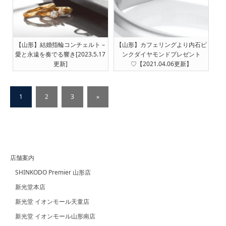
【山形】結婚指輪コンチェルト –
【山形】カフェリングより内石ピ
愛と永遠を奏でる響き[2023.5.17
ンクダイヤモンドプレゼント
更新]
♡【2021.04.06更新】
1
2
3
»
店舗案内
SHINKODO Premier 山形店
新光堂本店
新光堂 イオンモール天童店
新光堂 イオンモール山形南店