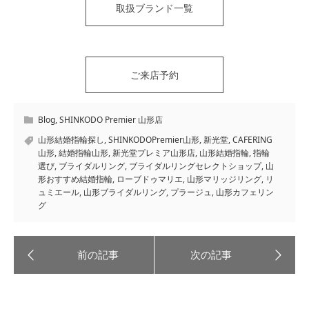
取扱ブランド一覧
ご来店予約
Blog
,
SHINKODO Premier 山形店
山形結婚指輪探し
,
SHINKODOPremier山形
,
新光堂
,
CAFERING
山形
,
結婚指輪山形
,
新光堂プレミア山形店
,
山形結婚指輪
,
指輪
選び
,
ブライダルリング
,
ブライダルリングセレクトショップ
,
山
形おすすめ結婚指輪
,
ローブドゥマリエ
,
山形マリッジリング
,
リ
ュミエール
,
山形ブライダルリング
,
プラージュ
,
山形カフェリン
グ