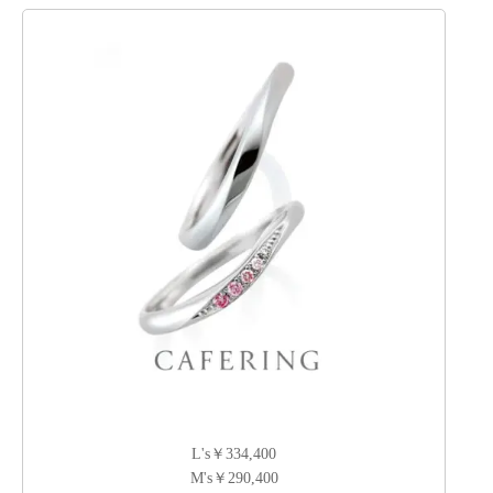
L's￥334,400
M's￥290,400