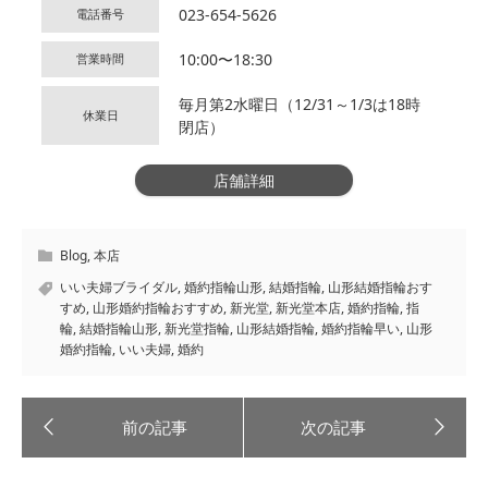
023-654-5626
電話番号
10:00〜18:30
営業時間
毎月第2水曜日（12/31～1/3は18時
休業日
閉店）
店舗詳細
Blog
,
本店
いい夫婦ブライダル
,
婚約指輪山形
,
結婚指輪
,
山形結婚指輪おす
すめ
,
山形婚約指輪おすすめ
,
新光堂
,
新光堂本店
,
婚約指輪
,
指
輪
,
結婚指輪山形
,
新光堂指輪
,
山形結婚指輪
,
婚約指輪早い
,
山形
婚約指輪
,
いい夫婦
,
婚約