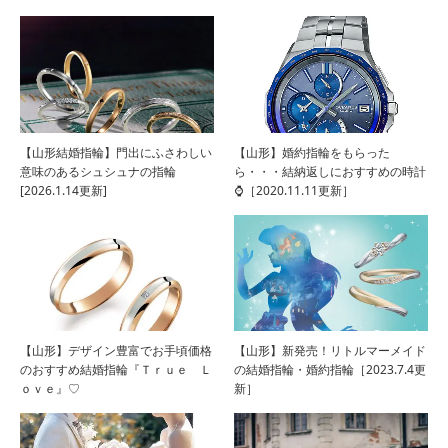
【山形結婚指輪】門出にふさわしい
【山形】婚約指輪をもらった
意味のあるシュシュナの指輪
ら・・・結納返しにおすすめの時計
[2026.1.14更新]
⌚［2020.11.11更新］
【山形】デザイン豊富でお手頃価格
【山形】新発売！リトルマーメイド
のおすすめ結婚指輪『Ｔｒｕｅ Ｌ
の結婚指輪・婚約指輪［2023.7.4更
ｏｖｅ』♡
新］