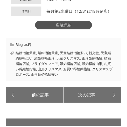
毎月第2水曜日（12/31は18時閉店）
休業日
店舗詳細
Blog
,
本店
結婚指輪天童
,
婚約指輪天童
,
天童結婚指輪安い
,
新光堂
,
天童婚
約指輪安い
,
結婚指輪山形
,
天童クリスマス
,
山形婚約指輪
,
結婚
指輪店舗
,
ブライダルフェア
,
婚約指輪店舗
,
婚約指輪山形
,
お買
い得結婚指輪
,
山形クリスマス
,
お買い得婚約指輪
,
クリスマスプ
ロポーズ
,
山形結婚指輪安い