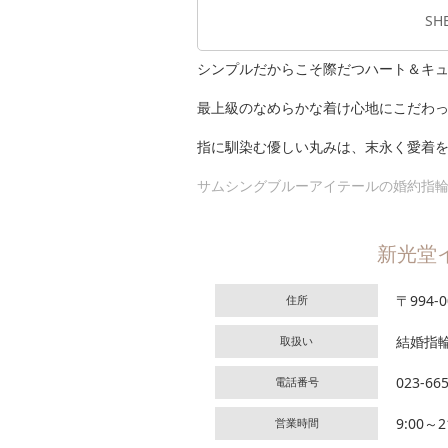
SH
シンプルだからこそ際だつハート＆キ
最上級のなめらかな着け心地にこだわ
指に馴染む優しい丸みは、末永く愛着
サムシングブルーアイテールの婚約指
新光堂
〒994
住所
結婚指
取扱い
023-66
電話番号
9:00～2
営業時間