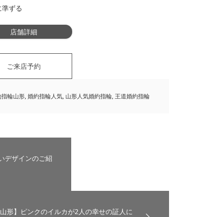
に準ずる
店舗詳細
ご来店予約
約指輪山形
,
婚約指輪人気
,
山形人気婚約指輪
,
王道婚約指輪
いデザインのご紹
山形】ピンクのイルカが2人の幸せの証人に