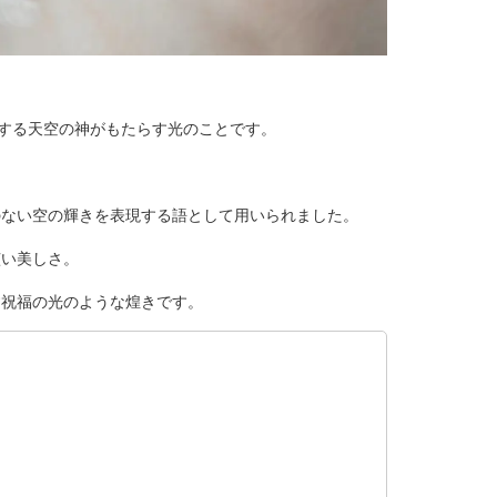
場する天空の神がもたらす光のことです。
のない空の輝きを表現する語として用いられました。
眩い美しさ。
す祝福の光のような煌きです。