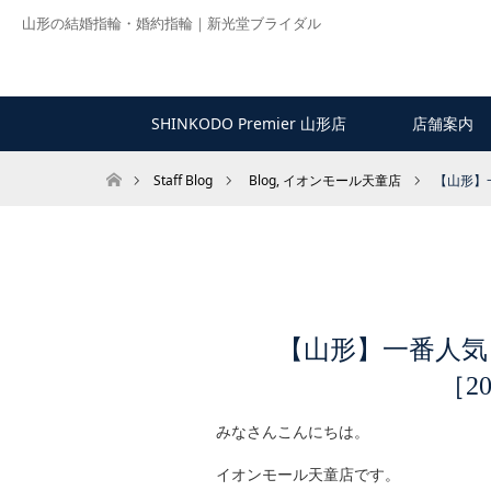
山形の結婚指輪・婚約指輪｜新光堂ブライダル
SHINKODO Premier 山形店
店舗案内
ホーム
Staff Blog
Blog
,
イオンモール天童店
【山形】一
【山形】一番人
［20
みなさんこんにちは。
イオンモール天童店です。