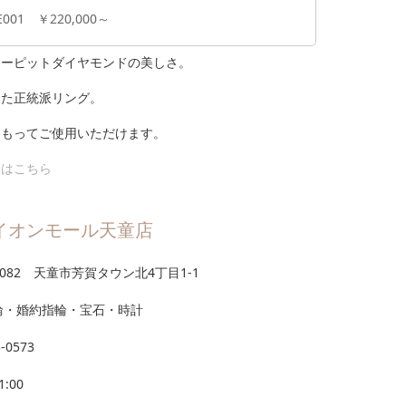
E001 ￥220,000～
ューピットダイヤモンドの美しさ。
った正統派リング。
をもってご使用いただけます。
輪はこちら
イオンモール天童店
-0082 天童市芳賀タウン北4丁目1-1
輪・婚約指輪・宝石・時計
5-0573
1:00