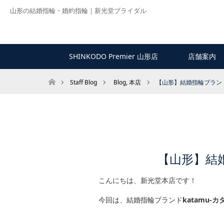
山形の結婚指輪・婚約指輪｜新光堂ブライダル
SHINKODO Premier 山形店
店舗案内
ホーム
Staff Blog
Blog
,
本店
【山形】結婚指輪ブランドk
【山形】結婚
こんにちは、新光堂本店です！
今回は、結婚指輪ブランド
katamu-カ