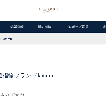
結婚指輪
婚約指輪
プロポーズ応援
来
atamu
指輪ブランドkatamu
タム-
のご紹介です。