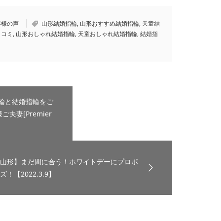
客様の声
山形結婚指輪
,
山形おすすめ結婚指輪
,
天童結
口コミ
,
山形おしゃれ結婚指輪
,
天童おしゃれ結婚指輪
,
結婚指
輪と結婚指輪をご
夫妻[Premier
山形】まだ間に合う！ホワイトデーにプロポ
ズ！【2022.3.9】