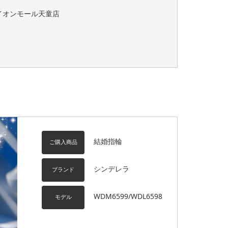
イオンモール天童店
結婚指輪
ご購入商品
シンデレラ
ブランド
WDM6599/WDL6598
モデル