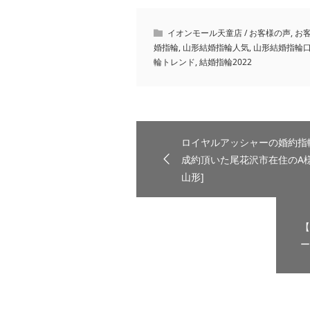
イオンモール天童店 / お客様の声
,
お
婚指輪
,
山形結婚指輪人気
,
山形結婚指輪
輪トレンド
,
結婚指輪2022
ロイヤルアッシャーの婚約指
成約頂いた尾花沢市在住のA様ご
山形]
【
ー