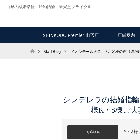
山形の結婚指輪・婚約指輪｜新光堂ブライダル
SHINKODO Premier 山形店
店舗案内
ホーム
Staff Blog
イオンモール天童店 / お客様の声
,
お客様
シンデレラの結婚指輪
様K・S様ご夫
S・A様
お客様名