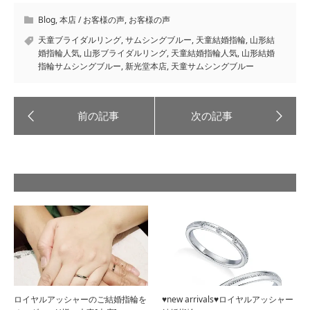
Blog
,
本店 / お客様の声
,
お客様の声
天童ブライダルリング
,
サムシングブルー
,
天童結婚指輪
,
山形結
婚指輪人気
,
山形ブライダルリング
,
天童結婚指輪人気
,
山形結婚
指輪サムシングブルー
,
新光堂本店
,
天童サムシングブルー
ロイヤルアッシャーのご結婚指輪を
♥new arrivals♥ロイヤルアッシャー