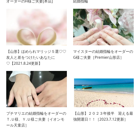
オーダーのH様ご夫妻[本店]
結婚指輪
【山形】ほめられマリッジ５選♡♡
マイスターの結婚指輪をオーダーの
友人と差をつけたいあなたに
G様ご夫妻［Premier山形店］
♡【2021.8.24更新】
プチマリエの結婚指輪をオーダーの
【山形】２０２３年後半 迎える最
Ｔ.Ｕ様、Ｙ.Ｕ様ご夫妻［イオンモ
強開運日！！［2023.7.12更新］
ール天童店］