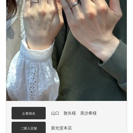
山口 敦矢様 美沙希様
お客様名
新光堂本店
ご購入店舗