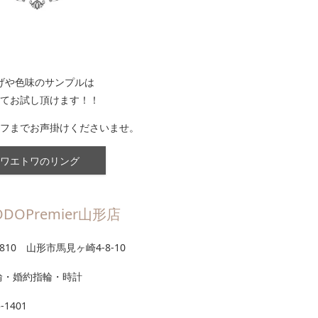
げや色味のサンプルは
てお試し頂けます！！
フまでお声掛けくださいませ。
ワエトワのリング
ODOPremier山形店
0810 山形市馬見ヶ崎4-8-10
輪・婚約指輪・時計
5-1401