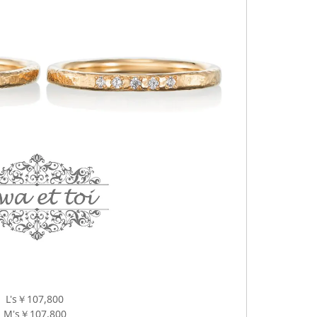
L's￥107,800
M's￥107,800