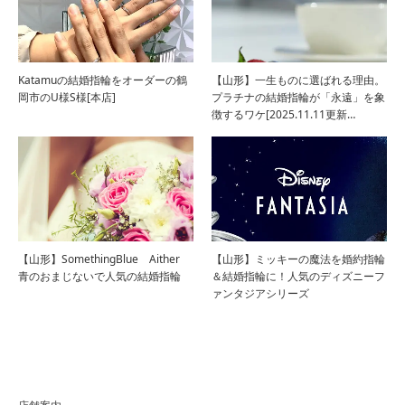
Katamuの結婚指輪をオーダーの鶴
【山形】一生ものに選ばれる理由。
岡市のU様S様[本店]
プラチナの結婚指輪が「永遠」を象
徴するワケ[2025.11.11更新…
【山形】SomethingBlue Aither
【山形】ミッキーの魔法を婚約指輪
青のおまじないで人気の結婚指輪
＆結婚指輪に！人気のディズニーフ
ァンタジアシリーズ