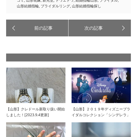
コミ
,
山形花嫁
,
新光堂
,
トワエトワ
,
結婚指輪山形
,
ブライダル
,
山形結婚指輪
,
ブライダルリング
,
山形結婚指輪探し
【山形】クレドール新取り扱い開始
【山形】２０１９年ディズニーブラ
しました！[2023.9.4更新]
イダルコレクション「シンデレラ」