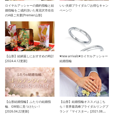
ロイヤルアッシャーの婚約指輪と結
いい夫婦ブライダル♡お得なキャン
婚指輪をご成約頂いた尾花沢市在住
ペーン♡
のA様ご夫妻[Premier山形]
【山形】結納返しにおすすめの時計
♥new arrivals♥ロイヤルアッシャー
[2024.4.12更新]
結婚指輪
【山形結婚指輪】ふたりの結婚指
【山形】結婚指輪オススメはこち
輪、GW前に見つけたい！
ら！世界最高峰ブライダルリングブ
[2026.04.22更新]
ランド『マイスター』[2021.08.…