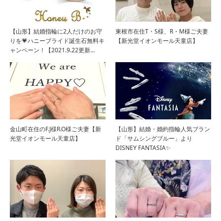
【山形】結婚指輪に2人だけのお守
東根市在住T・S様、R・M様ご夫妻
りを💗ハニーブライド誕生石無料キ
【新光堂イオンモール天童店】
ャンペーン！【2021.9.22更新…
金山町在住のF.J様R.O様ご夫妻【新
【山形】結婚・婚約指輪人気ブラン
光堂イオンモール天童店】
ド「サムシングブルー」より
DISNEY FANTASIA✨