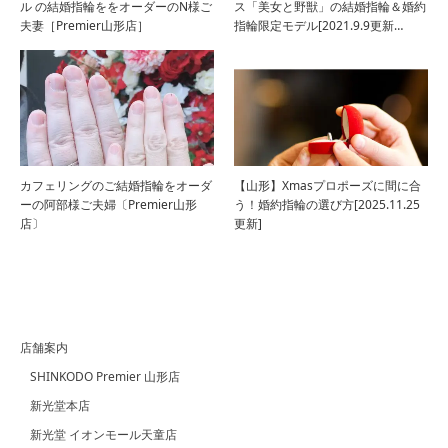
ル の結婚指輪ををオーダーのN様ご
ス「美女と野獣」の結婚指輪＆婚約
夫妻［Premier山形店］
指輪限定モデル[2021.9.9更新…
カフェリングのご結婚指輪をオーダ
【山形】Xmasプロポーズに間に合
ーの阿部様ご夫婦〔Premier山形
う！婚約指輪の選び方[2025.11.25
店〕
更新]
店舗案内
SHINKODO Premier 山形店
新光堂本店
新光堂 イオンモール天童店