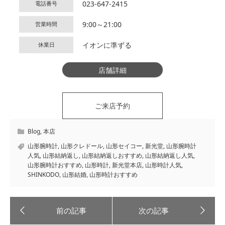
023-647-2415
電話番号
9:00～21:00
営業時間
イオンに準ずる
休業日
店舗詳細
ご来店予約
Blog
,
本店
山形腕時計
,
山形クレドール
,
山形セイコー
,
新光堂
,
山形腕時計
人気
,
山形結納返し
,
山形結納返しおすすめ
,
山形結納返し人気
,
山形腕時計おすすめ
,
山形時計
,
新光堂本店
,
山形時計人気
,
SHINKODO
,
山形結婚
,
山形時計おすすめ