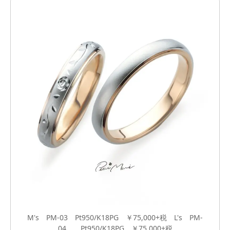
M's PM-03 Pt950/K18PG ￥75,000+税 L's PM-
04 Pt950/K18PG ￥75,000+税