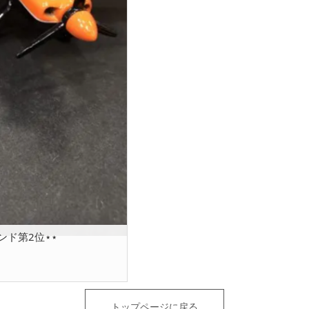
ド第2位⋆⋆
トップページに戻る