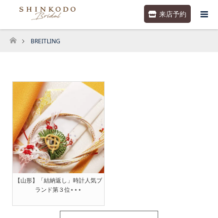
来店予約
BREITLING
ホーム
【山形】「結納返し」時計人気ブ
ランド第３位⋆⋆⋆