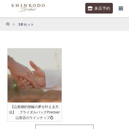
来店予約
3本セット
ホーム
【山形婚約指輪の夢を叶える方
法】 ブライダルパックPremier
山形店のラインナップ💍
[2025.10.29更新]