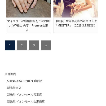
マイスターの結婚指輪をご成約頂
【山形】世界最高峰の鍛造リング
いたW様ご 夫妻［Premier山形
「MEISTER」〔2023.3.15更新〕
店］
1
2
3
»
店舗案内
SHINKODO Premier 山形店
新光堂本店
新光堂 イオンモール天童店
新光堂 イオンモール山形南店