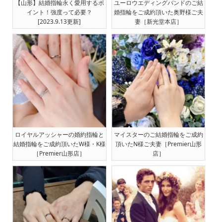
【山形】結婚指輪永く愛用するポ
ユーロウエディングバンドのご結
イント！強度って必要？
婚指輪をご成約頂いた奥野様ご夫
[2023.9.13更新]
妻［新光堂本店］
ロイヤルアッシャーの婚約指輪と
マイスターのご結婚指輪をご成約
結婚指輪をご成約頂いたW様・K様
頂いたN様ご夫妻［Premier山形
［Premier山形店］
店］