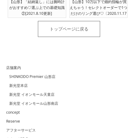
【山形】「結納返し」には腕時計
【山形】10万以下で婚約指輪が買
がおすすめ♡選ぶ上での基礎知識
えちゃう！セレクトオーダーで1つ
②[2021.8.10更新]
だけのリング選び♡〔2020.11.17
更新〕
トップページに戻る
店舗案内
SHINKODO Premier 山形店
新光堂本店
新光堂 イオンモール天童店
新光堂 イオンモール山形南店
concept
Reserve
アフターサービス