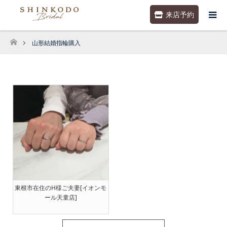
来店予約
山形結婚指輪購入
ホーム
東根市在住のH様ご夫妻[イオンモ
ール天童店]