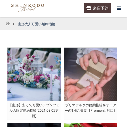
来店予約
山形大人可愛い婚約指輪
ホーム
【山形】安くて可愛いラプンツェ
プリマポルタの婚約指輪をオーダ
ルの限定婚約指輪[2021.08.05更
ーのT様ご夫妻［Premier山形店］
新]