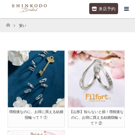
来店予約
安い
ホーム
増税後なのに、お得に買える結婚
【山形】知らないと損！増税後な
指輪って？ ①
のに、お得に買える結婚指輪っ
て？ ②