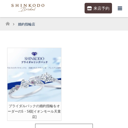
来店予約
婚約指輪店
ホーム
ブライダルパックの婚約指輪をオ
ーダーのS・S様[イオンモール天童
店]