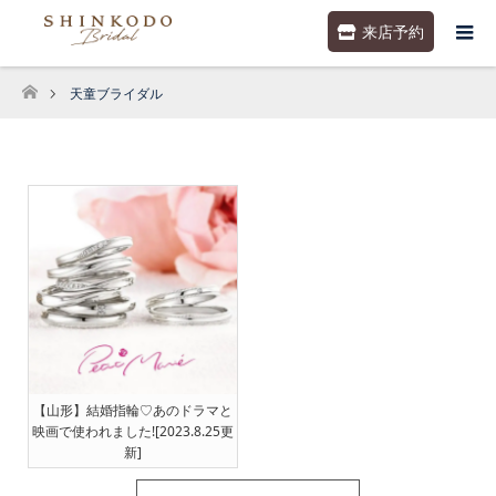
来店予約
天童ブライダル
ホーム
【山形】結婚指輪♡あのドラマと
映画で使われました![2023.8.25更
新]