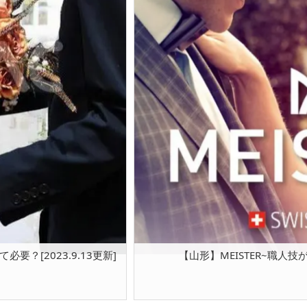
？[2023.9.13更新]
【山形】MEISTER~職人技が