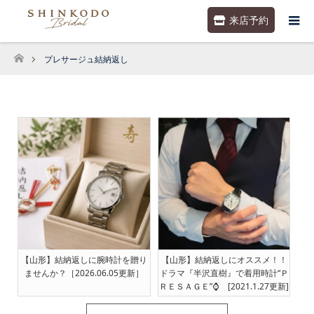
来店予約
プレサージュ結納返し
ホーム
【山形】結納返しに腕時計を贈り
【山形】結納返しにオススメ！！
ませんか？［2026.06.05更新］
ドラマ『半沢直樹』で着用時計“Ｐ
ＲＥＳＡＧＥ”⌚ [2021.1.27更新]