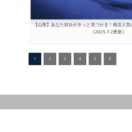
【山形】あなた好みがきっと見つかる！南店人気
［2025.7.2更新］
1
2
3
4
5
6
…