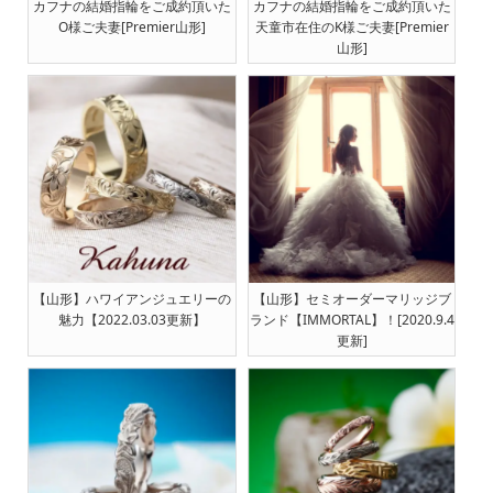
カフナの結婚指輪をご成約頂いた
カフナの結婚指輪をご成約頂いた
O様ご夫妻[Premier山形]
天童市在住のK様ご夫妻[Premier
山形]
【山形】ハワイアンジュエリーの
【山形】セミオーダーマリッジブ
魅力【2022.03.03更新】
ランド【IMMORTAL】！[2020.9.4
更新]