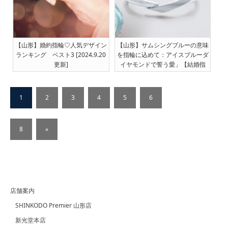
【山形】婚約指輪♡人気デザイン
【山形】サムシングブルーの意味
ランキング ベスト3 [2024.9.20
を指輪に込めて：アイスブルーダ
更新]
イヤモンドで誓う愛」【結婚指
輪】[2024.10.9更新]
1
2
3
4
5
6
…
8
»
店舗案内
SHINKODO Premier 山形店
新光堂本店