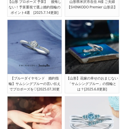
【山形 プロポーズ 予算】 後悔し
山形県米沢市在住 A様 ご夫婦
ない！予算重視で選ぶ婚約指輪の
【SHINKODO Premier 山形店】
ポイント4選 [2025.7.14更新]
【ブルーダイヤモンド 婚約指
【山形】花嫁の幸せのおまじない
輪】サムシングブルーの言い伝え
「サムシングブルー」の指輪と
でプロポーズを♡[2025.07.30更
は？[2025.6.8更新]
新]