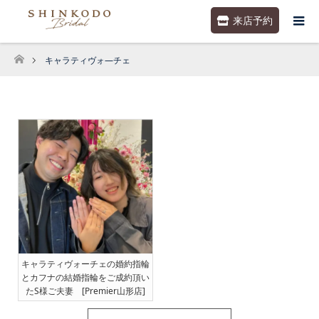
来店予約
キャラティヴォ―チェ
ホーム
キャラティヴォーチェの婚約指輪
とカフナの結婚指輪をご成約頂い
たS様ご夫妻 [Premier山形店]