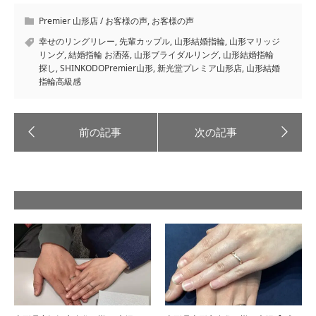
Premier 山形店 / お客様の声
,
お客様の声
幸せのリングリレー
,
先輩カップル
,
山形結婚指輪
,
山形マリッジ
リング
,
結婚指輪 お洒落
,
山形ブライダルリング
,
山形結婚指輪
探し
,
SHINKODOPremier山形
,
新光堂プレミア山形店
,
山形結婚
指輪高級感