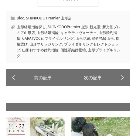
Blog
,
SHINKODO Premier 山形店
山形結婚指輪探し
,
SHINKODOPremier山形
,
新光堂
,
新光堂プレ
ミア山形店
,
山形結婚指輪
,
キャラティヴォーチェ
,
山形婚約指
輪
,
CARATVOCE
,
ブライダルリング
,
山形花嫁
,
婚約指輪山形
,
指
輪選び
,
山形マリッジリング
,
ブライダルリングセレクトショッ
プ
,
山形おすすめ婚約指輪
,
個性派結婚指輪
,
山形ブライダルリン
グ