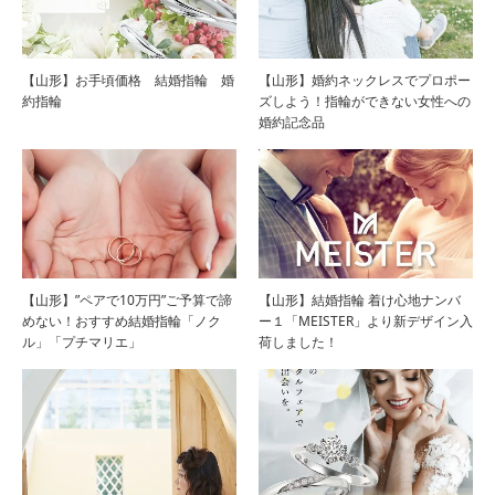
【山形】お手頃価格 結婚指輪 婚
【山形】婚約ネックレスでプロポー
約指輪
ズしよう！指輪ができない女性への
婚約記念品
【山形】”ペアで10万円”ご予算で諦
【山形】結婚指輪 着け心地ナンバ
めない！おすすめ結婚指輪「ノク
ー１「MEISTER」より新デザイン入
ル」「プチマリエ」
荷しました！