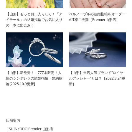
【山形】もっとお二人らしく！「ア
ベルノーブルの結婚指輪をオーダー
イテール」の結婚指輪でお気に入り
のT様ご夫妻［Premier山形店］
の一本に出会おう
【山形】新発売！！777本限定！人
【山形】当店人気ブランド“ロイヤ
気のシンデレラの結婚指輪・婚約指
ルアッシャー”とは？［2022.8.24更
輪[2025.10.9更新]
新］
店舗案内
SHINKODO Premier 山形店