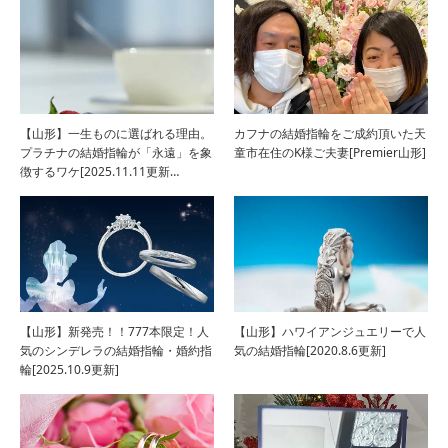
【山形】一生ものに選ばれる理由。
カフナの結婚指輪をご成約頂いた天
プラチナの結婚指輪が「永遠」を象
童市在住のK様ご夫妻[Premier山形]
徴するワケ[2025.11.11更新…
【山形】新発売！！777本限定！人
【山形】ハワイアンジュエリーで人
気のシンデレラの結婚指輪・婚約指
気の結婚指輪[2020.8.6更新]
輪[2025.10.9更新]