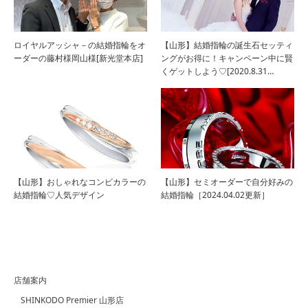
ロイヤルアッシャ－の結婚指輪をオ
【山形】結婚指輪の誕生石セッティ
ーダーの藤村様岡山様[新光堂本店]
ングがお得に！キャンペーン中に賢
くゲットしよう♡[2020.8.31…
【山形】おしゃれなコンビカラーの
【山形】セミオーダーで自分好みの
結婚指輪♡人気デザイン
結婚指輪［2024.04.02更新］
店舗案内
SHINKODO Premier 山形店