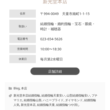
新光堂本店
〒994-0049 天童市南町1-1-15
住所
結婚指輪・婚約指輪・宝石・眼鏡・
取扱い
時計・補聴器
023-654-5626
電話番号
10:00〜18:30
営業時間
毎月第2水曜日
休業日
店舗詳細
Blog
,
本店
新光堂本店結婚指輪
,
結婚指輪天童安い
,
山型結婚指輪安い
,
プチ
マリエ
,
結婚指輪山形
,
ハニーブライド
,
ダイヤモンド
,
結婚指輪
人気
,
新光堂本店
,
結婚指輪天童
,
結婚指輪つや消し