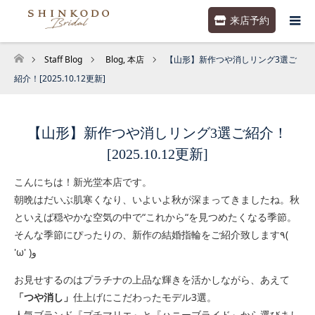
来店予約
Staff Blog
Blog
,
本店
【山形】新作つや消しリング3選ご
ホーム
紹介！[2025.10.12更新]
【山形】新作つや消しリング3選ご紹介！
[2025.10.12更新]
こんにちは！新光堂本店です。
朝晩はだいぶ肌寒くなり、いよいよ秋が深まってきましたね。秋
といえば穏やかな空気の中で“これから“を見つめたくなる季節。
そんな季節にぴったりの、新作の結婚指輪をご紹介致します٩(
'ω' )و
お見せするのはプラチナの上品な輝きを活かしながら、あえて
「つや消し」
仕上げにこだわったモデル3選。
人気ブランド『プチマリエ』と『ハニーブライド』から選びまし