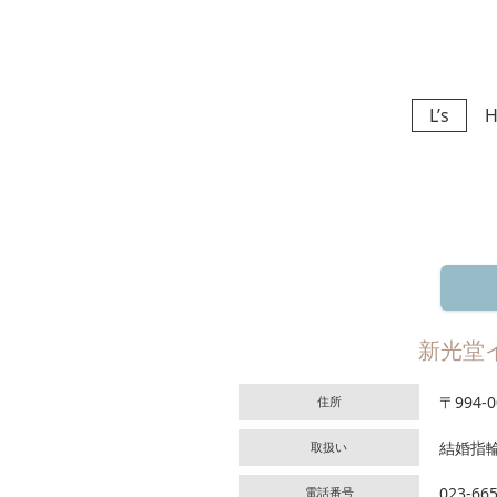
L’s
HE
新光堂
〒994
住所
結婚指
取扱い
023-66
電話番号