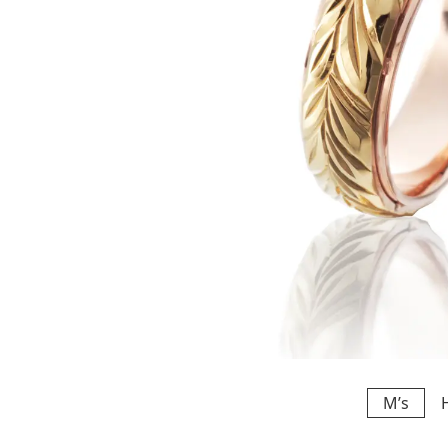
M’s
HE