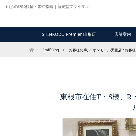
山形の結婚指輪・婚約指輪｜新光堂ブライダル
SHINKODO Premier 山形店
店舗案内
ホーム
Staff Blog
お客様の声
,
イオンモール天童店 / お客
東根市在住T・S様、