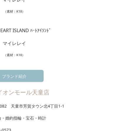
（素材：K18）
ART ISLAND ﾊｰﾄｱｲﾗﾝﾄﾞ
マイレレイ
（素材：K18）
ブランド紹介
イオンモール天童店
-0082 天童市芳賀タウン北4丁目1-1
輪・婚約指輪・宝石・時計
5-0573