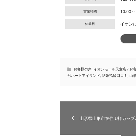
10:00～
営業時間
イオン
休業日
お客様の声
,
イオンモール天童店 / お
形ハートアイランド
,
結婚指輪口コミ
,
山
山形県山形市在住 U様カップ