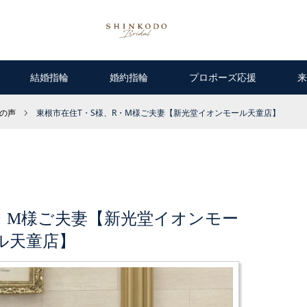
結婚指輪
婚約指輪
プロポーズ応援
来
様の声
東根市在住T・S様、R・M様ご夫妻【新光堂イオンモール天童店】
R・M様ご夫妻【新光堂イオンモー
ル天童店】