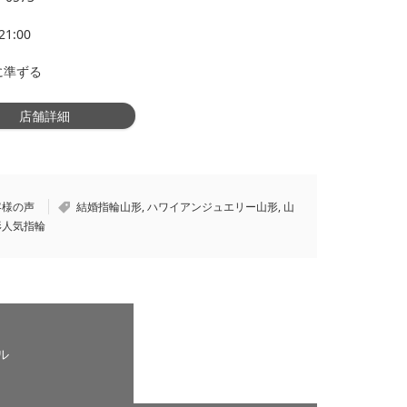
21:00
に準ずる
店舗詳細
客様の声
結婚指輪山形
,
ハワイアンジュエリー山形
,
山
形人気指輪
ル