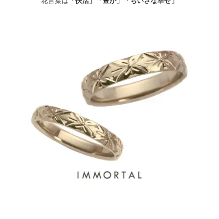
花言葉は
「快活」「豊か」「ちいさな幸せ」