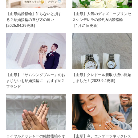
【山形結婚指輪】知らないと損す
【山形】人気のディズニープリンセ
る？結婚指輪の選び方の違い
スシンデレラの婚約&結婚指輪
[2026.04.29更新]
［1月21日更新］
【山形】「サムシングブルー」のお
【山形】クレドール新取り扱い開始
まじないを結婚指輪に！おすすめ2
しました！[2023.9.4更新]
ブランド
ロイヤルアッシャーの結婚指輪をオ
【山形】今、エンゲージネックレス