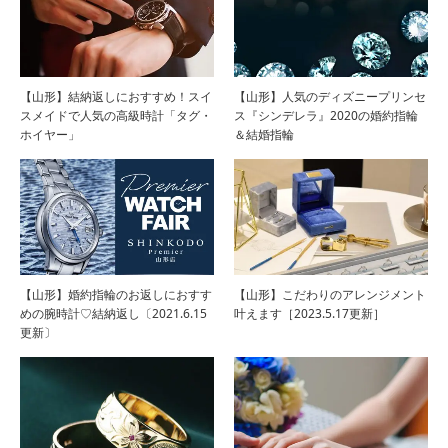
【山形】結納返しにおすすめ！スイ
【山形】人気のディズニープリンセ
スメイドで人気の高級時計「タグ・
ス『シンデレラ』2020の婚約指輪
ホイヤー」
＆結婚指輪
【山形】婚約指輪のお返しにおすす
【山形】こだわりのアレンジメント
めの腕時計♡結納返し〔2021.6.15
叶えます［2023.5.17更新］
更新〕