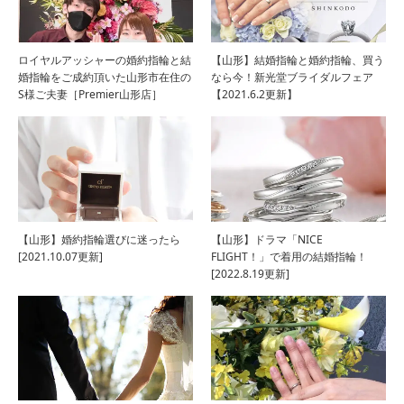
ロイヤルアッシャーの婚約指輪と結
【山形】結婚指輪と婚約指輪、買う
婚指輪をご成約頂いた山形市在住の
なら今！新光堂ブライダルフェア
S様ご夫妻［Premier山形店］
【2021.6.2更新】
【山形】婚約指輪選びに迷ったら
【山形】ドラマ「NICE
[2021.10.07更新]
FLIGHT！」で着用の結婚指輪！
[2022.8.19更新]