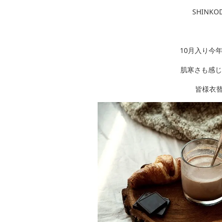
SHINKO
10月入り今
肌寒さも感じ
皆様衣替