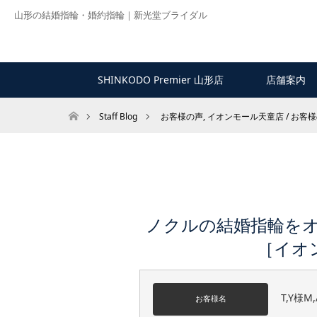
山形の結婚指輪・婚約指輪｜新光堂ブライダル
SHINKODO Premier 山形店
店舗案内
ホーム
Staff Blog
お客様の声
,
イオンモール天童店 / お客
ノクルの結婚指輪をオ
［イオ
T,Y様
お客様名