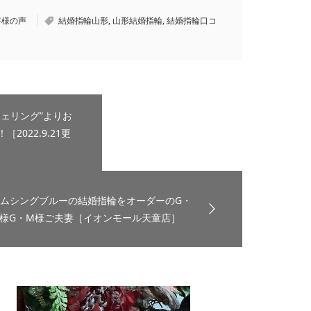
客様の声
結婚指輪山形
,
山形結婚指輪
,
結婚指輪口コ
ェリング”よりお
022.9.21更
ムシングブルーの結婚指輪をオーダーのG・
様G・M様ご夫妻［イオンモール天童店］