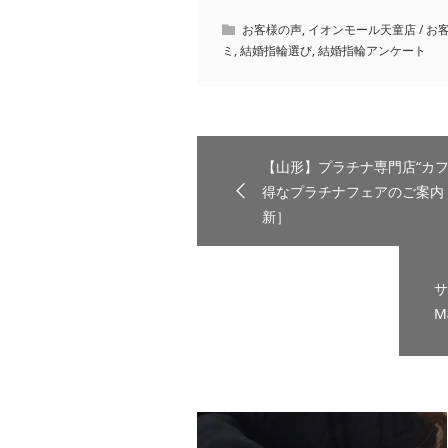
お客様の声
,
イオンモール天童店 / お
ミ
,
結婚指輪選び
,
結婚指輪アンケート
【山形】プラチナ専門店“カフ
得なプラチナフェアのご案内！［2
新］
サ
M